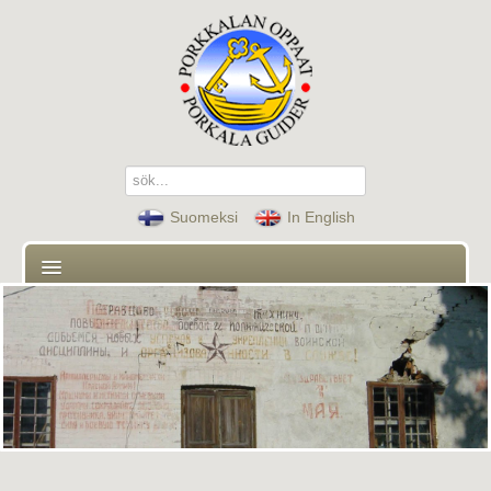
sök...
Suomeksi
In English
Hem
Guider
Kontakt
Guidade turer och program
Aktuellt