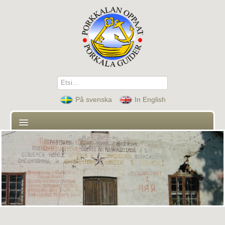
Etsi...
På svenska
In English
Etusivu
Oppaat
Yhteystiedot
Kiertoajelut ja ohjelmat
Ajankohtaista