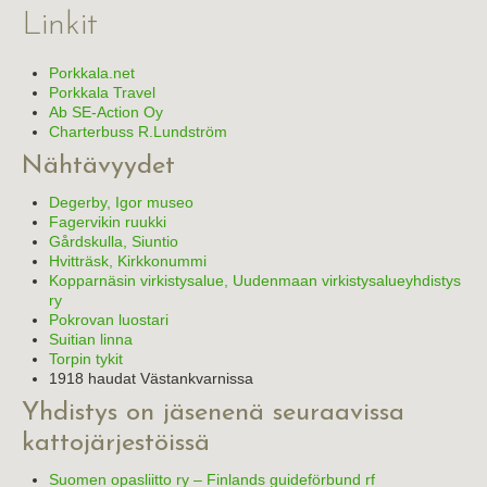
Linkit
Tietoa yhdistyksestä
Linkit
Porkkala.net
Porkkala Travel
Ab SE-Action Oy
Charterbuss R.Lundström
Nähtävyydet
Degerby, Igor museo
Fagervikin ruukki
Gårdskulla, Siuntio
Hvitträsk, Kirkkonummi
Kopparnäsin virkistysalue, Uudenmaan virkistysalueyhdistys
ry
Pokrovan luostari
Suitian linna
Torpin tykit
1918 haudat Västankvarnissa
Yhdistys on jäsenenä seuraavissa
kattojärjestöissä
Suomen opasliitto ry – Finlands guideförbund rf