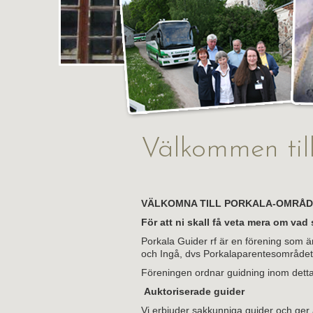
Välkommen til
VÄLKOMNA TILL PORKALA-OMRÅD
För att ni skall få veta mera om va
Porkala Guider rf är en förening som ä
och Ingå, dvs Porkalaparentesområdet
Föreningen ordnar guidning inom dett
Auktoriserade guider
Vi erbjuder sakkunniga guider och ger 