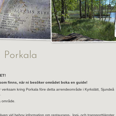
l Porkala
ET!
d som finns, när ni besöker området boka en guide!
r verksam kring Porkala före detta arrendeområde i Kyrkslätt, Sjundeå
.
a område.
även vid behov information om restaurang-, logi- och transporttjänster.