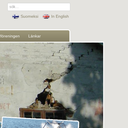
sök...
Suomeksi
In English
föreningen
Länkar